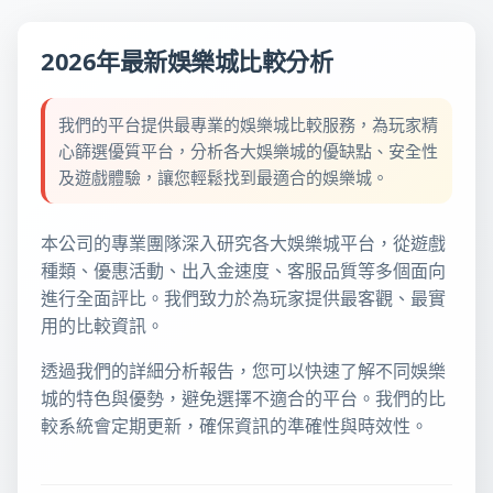
2026年最新娛樂城比較分析
我們的平台提供最專業的娛樂城比較服務，為玩家精
心篩選優質平台，分析各大娛樂城的優缺點、安全性
及遊戲體驗，讓您輕鬆找到最適合的娛樂城。
本公司的專業團隊深入研究各大娛樂城平台，從遊戲
種類、優惠活動、出入金速度、客服品質等多個面向
進行全面評比。我們致力於為玩家提供最客觀、最實
用的比較資訊。
透過我們的詳細分析報告，您可以快速了解不同娛樂
城的特色與優勢，避免選擇不適合的平台。我們的比
較系統會定期更新，確保資訊的準確性與時效性。