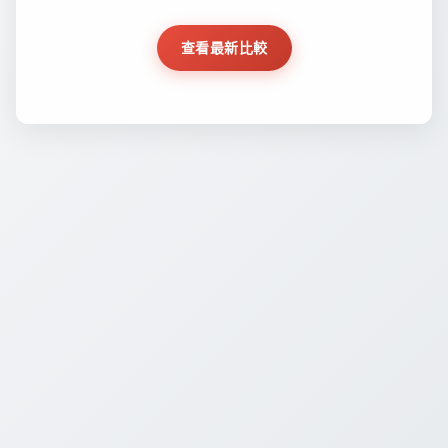
查看最新比較