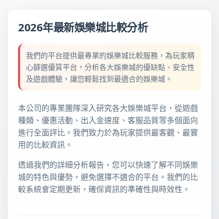
2026年最新娛樂城比較分析
我們的平台提供最專業的娛樂城比較服務，為玩家精
心篩選優質平台，分析各大娛樂城的優缺點、安全性
及遊戲體驗，讓您輕鬆找到最適合的娛樂城。
本公司的專業團隊深入研究各大娛樂城平台，從遊戲
種類、優惠活動、出入金速度、客服品質等多個面向
進行全面評比。我們致力於為玩家提供最客觀、最實
用的比較資訊。
透過我們的詳細分析報告，您可以快速了解不同娛樂
城的特色與優勢，避免選擇不適合的平台。我們的比
較系統會定期更新，確保資訊的準確性與時效性。