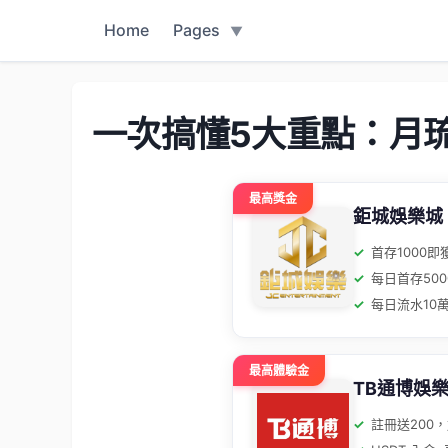
Home
Pages
▼
一次搞懂5大重點：月
最高獎金
鉅城娛樂城
首存1000即
每日首存5000
每日流水10萬
最高體驗金
TB通博娛
註冊送200，