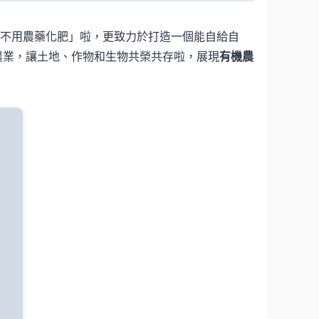
「不用農藥化肥」啦，更致力於打造一個能自給自
農業，讓土地、作物和生物共榮共存啦，展現
有機農