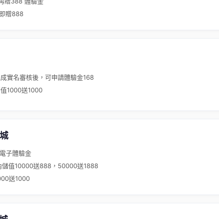
 再贈388 體驗金
即贈888
成實名審核後，可申請體驗金168
1000送1000
樂城
8電子體驗金
值10000送888，50000送1888
00送1000