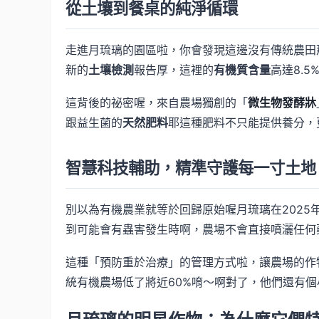
從土壤到餐桌的純淨循環
走進月琉璃的園區啦，你會發現這邊沒有傳統農田
新的
土壤檢測
報告厚，這裡的
有機質含量
高達8.
這背後的祕密喔，來自農場獨創的「
微生物發酵牀
跟益生菌的
天然肥料
耶這種肥料不只能提供養分，
智慧科技輔助，精準守護每一寸土地
別以為有機農業就等於回歸原始喔月琉璃在2025
到可能會有蟲害發生時啊，農場不會直接噴灑任何
這種「預防重於治療」的管理方式啦，讓農場的作
統有機農場低了將近60%唷～啊對了，他們還有個