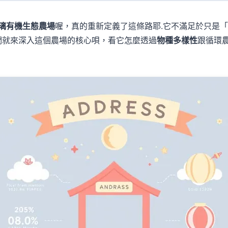
璃有機生態農場
喔，真的重新定義了這條路耶.它不滿足於只是
們就來深入這個農場的核心唄，看它怎麼透過
物種多樣性
跟循環