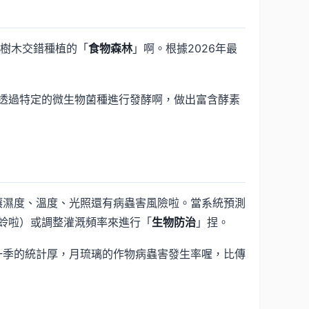
生樹木交錯種植的「
食物森林
」啊。根據2026年最
透過特定的微生物菌種進行發酵啊，做出富含酵素
壤濕度、溫度、光照還有病蟲害風險啦。當系統預測
蛉啦）或調整灌溉頻率來進行「
生物防治
」捏。
第一季的統計厚，月琉璃的作物病蟲害發生率喔，比傳